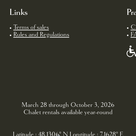
Links
Pr
•
Terms of sales
•
C
•
Rules and Regulations
•
F
March 28 through October 3, 2026
Chalet rentals available year-round
Latitude : 48.1306° N Longitude : 7.1628° E