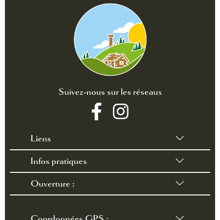
Suivez-nous sur les réseaux
Liens
Infos pratiques
•
Conditions générales de vente
•
Règlement intérieur
Ouverture :
•
Contact /accès
•
FAQ
du 28 mars au 3 octobre 2026
Coordonnées GPS :