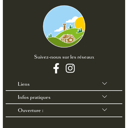
Suivez-nous sur les réseaux
Liens
Infos pratiques
•
Conditions générales de vente
•
Règlement intérieur
Ouverture :
•
Contact /accès
•
FAQ
du 28 mars au 3 octobre 2026