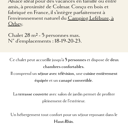
Alsace idéal pour des vacances en famille ou entre
amis, à proximité de Colmar. Conçu en bois et
fabriqué en France, il s’intègre parfaitement à
l’environnement naturel du
Camping Lefébure, à
Orbey
.
Chalet 28 m² - 5 personnes max.
N° d’emplacements : 18-19-20-23.
Ce chalet peut accueillir jusqu’à
5 personnes
et dispose de
deux
chambres confortables
.
Il comprend un
séjour avec télévision
, une
cuisine entièrement
équipée
et un
canapé convertible
.
La
terrasse couverte
avec salon de jardin permet de profiter
pleinement de l’extérieur.
Un hébergement tout confort pour un séjour reposant dans le
Haut-Rhin
.